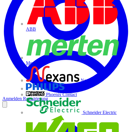
ABB
Merten
Nexans
Philips
Phoenix Contact
Anmelden
Registrierung
Schneider Electric