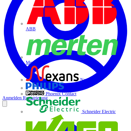
ABB
Merten
Nexans
Philips
Phoenix Contact
Anmelden
Registrierung
Schneider Electric