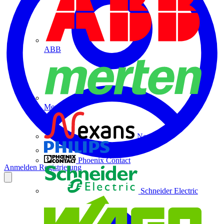
ABB
Merten
Nexans
Philips
Phoenix Contact
Anmelden
Registrierung
Schneider Electric