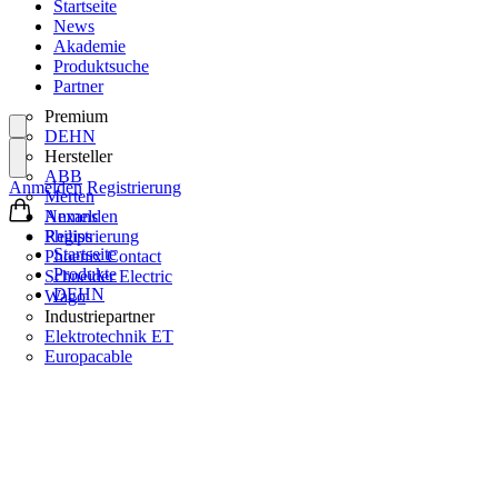
Startseite
News
Akademie
Produktsuche
Partner
Premium
DEHN
Hersteller
ABB
Anmelden
Registrierung
Merten
Nexans
Anmelden
Philips
Registrierung
Startseite
Phoenix Contact
Produkte
Schneider Electric
DEHN
Wago
Industriepartner
Elektrotechnik ET
Europacable