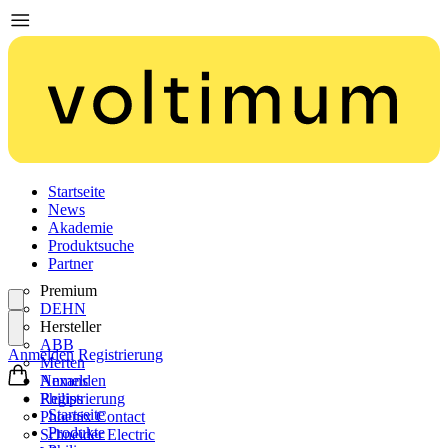
Startseite
News
Akademie
Produktsuche
Partner
Premium
DEHN
Hersteller
ABB
Anmelden
Registrierung
Merten
Nexans
Anmelden
Philips
Registrierung
Startseite
Phoenix Contact
Produkte
Schneider Electric