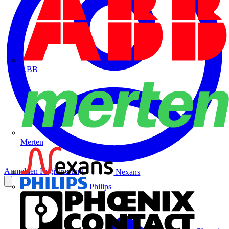
ABB
Merten
Anmelden
Registrierung
Nexans
Philips