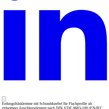
Erdungsfräsklemme mit Schraubknebel für Flachprofile als
erdseitiges Anschlusselement nach DIN VDE 0683-100 (EN/IEC