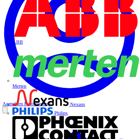
ABB
Merten
Anmelden
Registrierung
Nexans
Philips