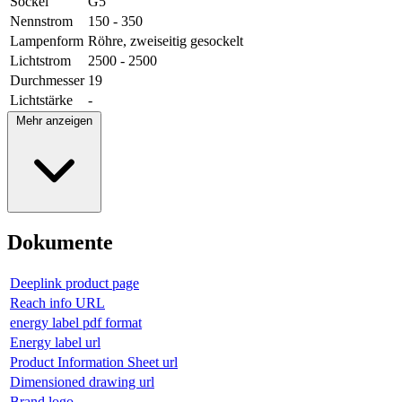
Sockel
G5
Nennstrom
150 - 350
Lampenform
Röhre, zweiseitig gesockelt
Lichtstrom
2500 - 2500
Durchmesser
19
Lichtstärke
-
Mehr anzeigen
Dokumente
Deeplink product page
Reach info URL
energy label pdf format
Energy label url
Product Information Sheet url
Dimensioned drawing url
Brand logo