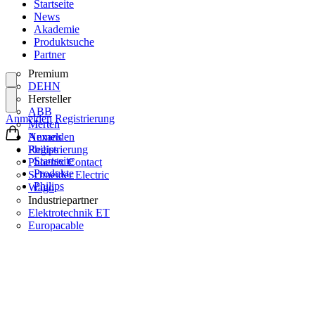
Startseite
News
Akademie
Produktsuche
Partner
Premium
DEHN
Hersteller
ABB
Anmelden
Registrierung
Merten
Nexans
Anmelden
Philips
Registrierung
Startseite
Phoenix Contact
Produkte
Schneider Electric
Philips
Wago
Industriepartner
Elektrotechnik ET
Europacable