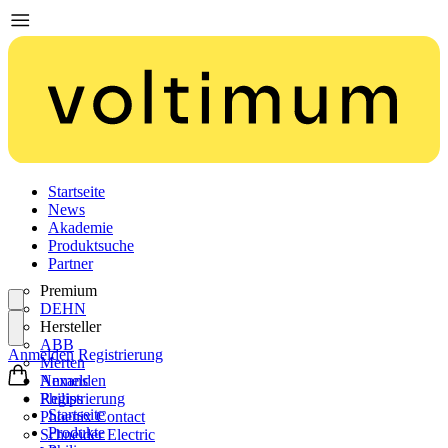
Startseite
News
Akademie
Produktsuche
Partner
Premium
DEHN
Hersteller
ABB
Anmelden
Registrierung
Merten
Nexans
Anmelden
Philips
Registrierung
Startseite
Phoenix Contact
Produkte
Schneider Electric