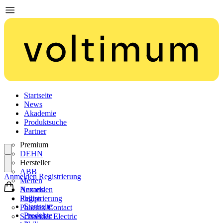
Startseite
News
Akademie
Produktsuche
Partner
Premium
DEHN
Hersteller
ABB
Anmelden
Registrierung
Merten
Nexans
Anmelden
Philips
Registrierung
Startseite
Phoenix Contact
Produkte
Schneider Electric