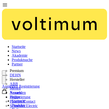
Startseite
News
Akademie
Produktsuche
Partner
Premium
DEHN
Hersteller
ABB
Anmelden
Registrierung
Merten
Nexans
Anmelden
Philips
Registrierung
Startseite
Phoenix Contact
Produkte
Schneider Electric