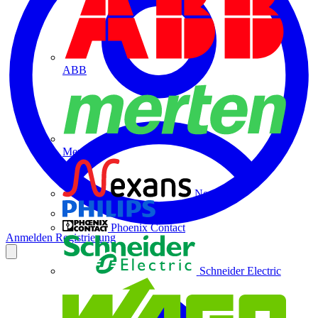
ABB
Merten
Nexans
Philips
Phoenix Contact
Anmelden
Registrierung
Schneider Electric