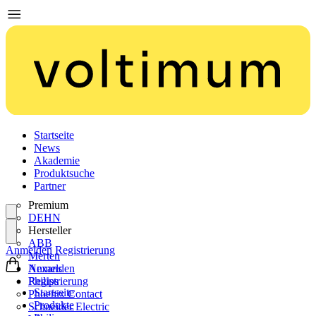
Startseite
News
Akademie
Produktsuche
Partner
Premium
DEHN
Hersteller
ABB
Anmelden
Registrierung
Merten
Nexans
Anmelden
Philips
Registrierung
Startseite
Phoenix Contact
Produkte
Schneider Electric