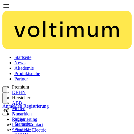
Startseite
News
Akademie
Produktsuche
Partner
Premium
DEHN
Hersteller
ABB
Anmelden
Registrierung
Merten
Nexans
Anmelden
Philips
Registrierung
Startseite
Phoenix Contact
Produkte
Schneider Electric