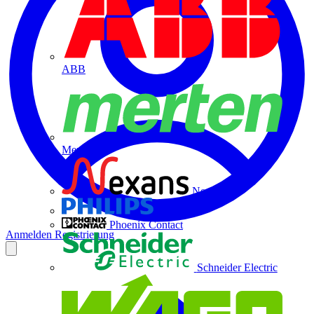
ABB
Merten
Nexans
Philips
Phoenix Contact
Anmelden
Registrierung
Schneider Electric