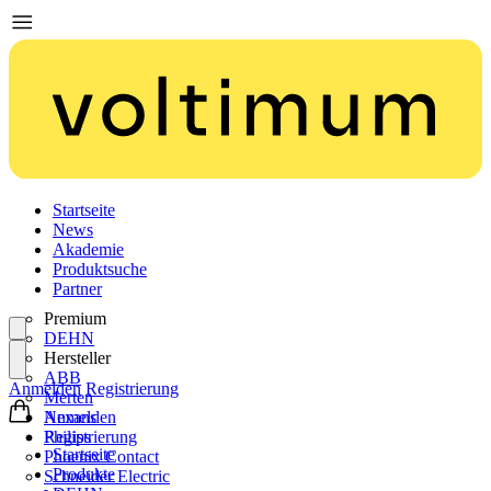
Startseite
News
Akademie
Produktsuche
Partner
Premium
DEHN
Hersteller
ABB
Anmelden
Registrierung
Merten
Nexans
Anmelden
Philips
Registrierung
Startseite
Phoenix Contact
Produkte
Schneider Electric