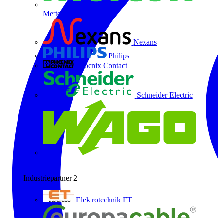
Merten
Nexans
Philips
Phoenix Contact
Schneider Electric
Wago
Industriepartner
2
Elektrotechnik ET