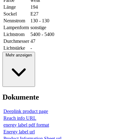
Farbe
weiß
Länge
194
Sockel
E27
Nennstrom
130 - 130
Lampenform
sonstige
Lichtstrom
5400 - 5400
Durchmesser
47
Lichtstärke
-
Mehr anzeigen
Dokumente
Deeplink product page
Reach info URL
energy label pdf format
Energy label url
Product Information Sheet url