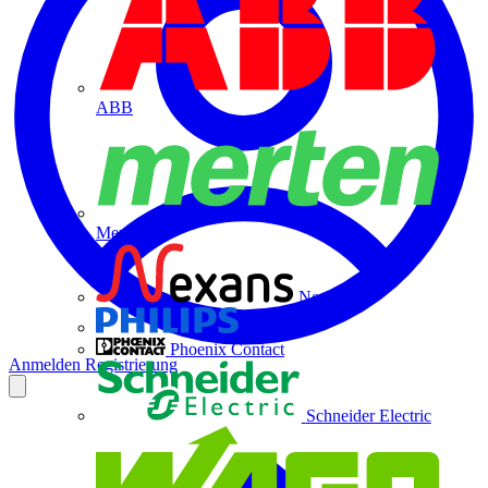
ABB
Merten
Nexans
Philips
Phoenix Contact
Anmelden
Registrierung
Schneider Electric