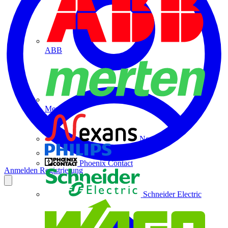
ABB
Merten
Nexans
Philips
Phoenix Contact
Anmelden
Registrierung
Schneider Electric