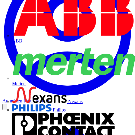
ABB
Merten
Anmelden
Registrierung
Nexans
Philips