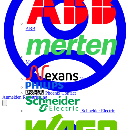
ABB
Merten
Nexans
Philips
Phoenix Contact
Anmelden
Registrierung
Schneider Electric