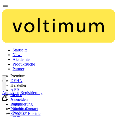
Startseite
News
Akademie
Produktsuche
Partner
Premium
DEHN
Hersteller
ABB
Anmelden
Registrierung
Merten
Nexans
Anmelden
Philips
Registrierung
Startseite
Phoenix Contact
Produkte
Schneider Electric