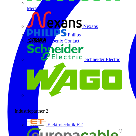
Merten
Nexans
Philips
Phoenix Contact
Schneider Electric
Wago
Industriepartner
2
Elektrotechnik ET