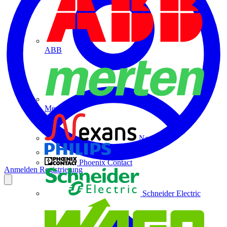
ABB
Merten
Nexans
Philips
Phoenix Contact
Anmelden
Registrierung
Schneider Electric