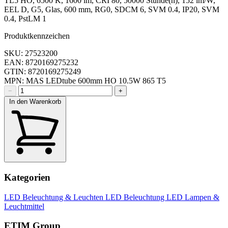
TL5 HO, 6500 K, 1600 lm, CRI 80, 50000 Stunde(n), 152 lm/W,
EEL D, G5, Glas, 600 mm, RG0, SDCM 6, SVM 0.4, IP20, SVM
0.4, PstLM 1
Produktkennzeichen
SKU: 27523200
EAN: 8720169275232
GTIN: 8720169275249
MPN: MAS LEDtube 600mm HO 10.5W 865 T5
−
+
In den Warenkorb
Kategorien
LED Beleuchtung & Leuchten
LED Beleuchtung
LED Lampen &
Leuchtmittel
ETIM Group