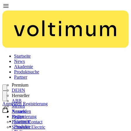
Startseite
News
Akademie
Produktsuche
Partner
Premium
DEHN
Hersteller
ABB
Anmelden
Registrierung
Merten
Nexans
Anmelden
Philips
Registrierung
Startseite
Phoenix Contact
Produkte
Schneider Electric