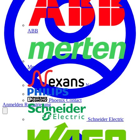
ABB
Merten
Nexans
Philips
Phoenix Contact
Anmelden
Registrierung
Schneider Electric