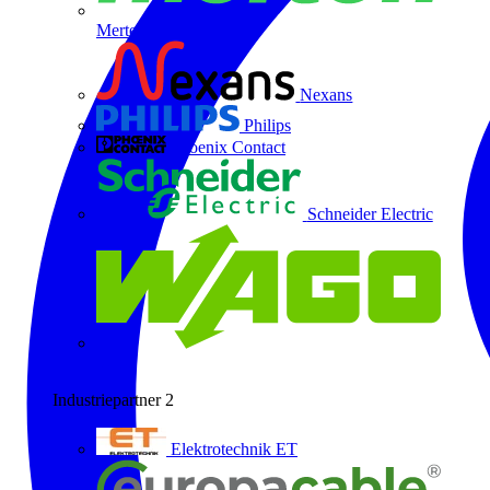
Merten
Nexans
Philips
Phoenix Contact
Schneider Electric
Wago
Industriepartner
2
Elektrotechnik ET