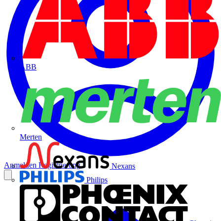
ABB
Merten
Anmelden
Registrierung
Nexans
Philips