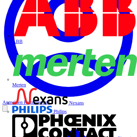
ABB
Merten
Anmelden
Registrierung
Nexans
Philips