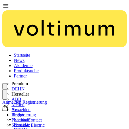
Startseite
News
Akademie
Produktsuche
Partner
Premium
DEHN
Hersteller
ABB
Anmelden
Registrierung
Merten
Nexans
Anmelden
Philips
Registrierung
Startseite
Phoenix Contact
Produkte
Schneider Electric