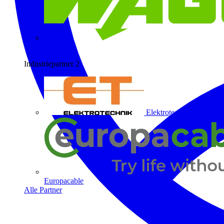
Wago
Industriepartner
2
Elektrotechnik ET
Europacable
Alle Partner