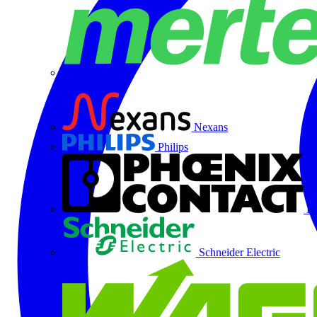
Merten
Nexans
Philips
Ph
Schneider Electric