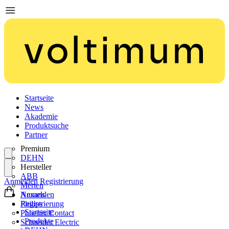
Startseite
News
Akademie
Produktsuche
Partner
Premium
DEHN
Hersteller
ABB
Anmelden
Registrierung
Merten
Nexans
Anmelden
Philips
Registrierung
Startseite
Phoenix Contact
Produkte
Schneider Electric