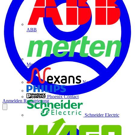
ABB
Merten
Nexans
Philips
Phoenix Contact
Anmelden
Registrierung
Schneider Electric