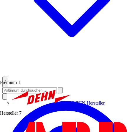
Premium
1
DEHN
Hersteller
Hersteller
7