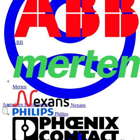
ABB
Merten
Anmelden
Registrierung
Nexans
Philips