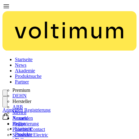
Startseite
News
Akademie
Produktsuche
Partner
Premium
DEHN
Hersteller
ABB
Anmelden
Registrierung
Merten
Nexans
Anmelden
Philips
Registrierung
Startseite
Phoenix Contact
Produkte
Schneider Electric