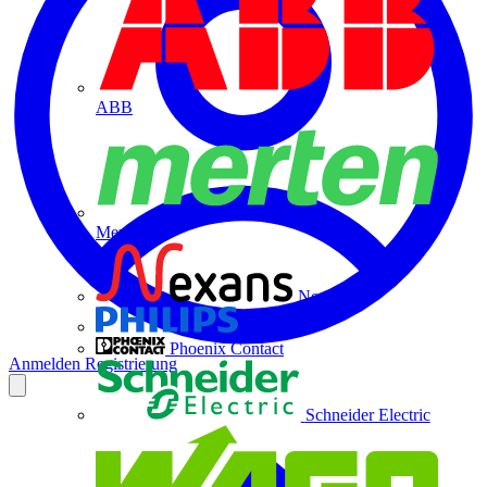
ABB
Merten
Nexans
Philips
Phoenix Contact
Anmelden
Registrierung
Schneider Electric