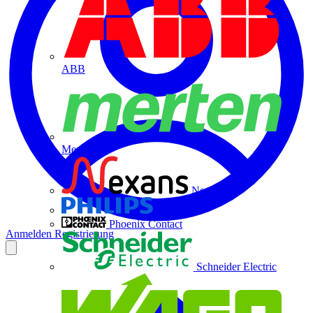
ABB
Merten
Nexans
Philips
Phoenix Contact
Anmelden
Registrierung
Schneider Electric