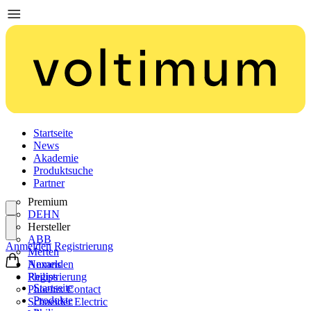
Startseite
News
Akademie
Produktsuche
Partner
Premium
DEHN
Hersteller
ABB
Anmelden
Registrierung
Merten
Nexans
Anmelden
Philips
Registrierung
Startseite
Phoenix Contact
Produkte
Schneider Electric