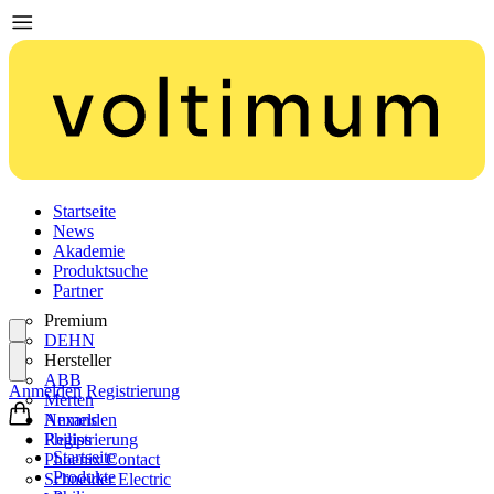
Startseite
News
Akademie
Produktsuche
Partner
Premium
DEHN
Hersteller
ABB
Anmelden
Registrierung
Merten
Nexans
Anmelden
Philips
Registrierung
Startseite
Phoenix Contact
Produkte
Schneider Electric