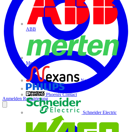
ABB
Merten
Nexans
Philips
Phoenix Contact
Anmelden
Registrierung
Schneider Electric