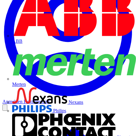
ABB
Merten
Anmelden
Registrierung
Nexans
Philips