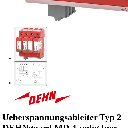
Ueberspannungsableiter Typ 2
DEHNguard MD 4-polig fuer