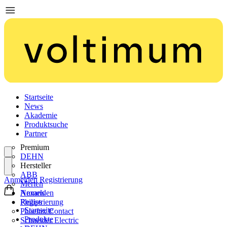
Startseite
News
Akademie
Produktsuche
Partner
Premium
DEHN
Hersteller
ABB
Anmelden
Registrierung
Merten
Nexans
Anmelden
Philips
Registrierung
Startseite
Phoenix Contact
Produkte
Schneider Electric