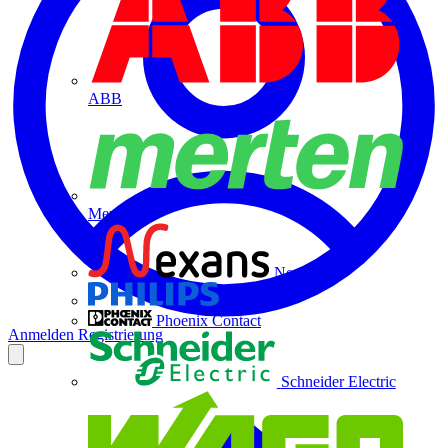
ABB
Merten
Nexans
Philips
Phoenix Contact
Anmelden
Registrierung
Schneider Electric