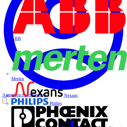
ABB
Merten
Anmelden
Registrierung
Nexans
Philips