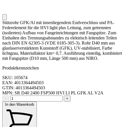
Stützrohr GFK/Al mit innenliegendem Endverschluss und PA-
Federelement für die HVI light plus Leitung, zum getrennten
(isolierten) Aufbau von Fangeinrichtungen mit Fangspitze. Zum
Einhalten des Trennungsabstandes zu elektrisch leitenden Teilen
nach DIN EN 62305-3 (VDE 0185-305-3). Rohr D40 mm aus
glasfaserverstärktem Kunststoff (GFK), UV-stabilisiert, Farbe
lichtgrau, Materialfaktor km= 0,7. Ausführung einteilig, kombiniert
mit Fangspitze (D10 mm, Länge 500 mm) aus NIRO.
Produktkennzeichen
SKU: 105674
EAN: 4013364494503
GTIN: 4013364494503
MPN: SR D40 2400 FSP500 HVI LI PL GFK AL V2A
−
+
In den Warenkorb