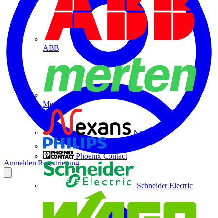
ABB
Merten
Nexans
Philips
Phoenix Contact
Anmelden
Registrierung
Schneider Electric