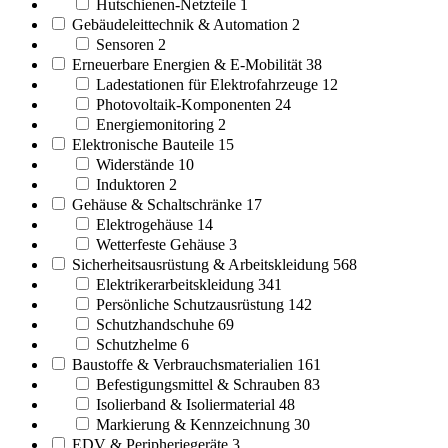
Hutschienen-Netzteile
1
Gebäudeleittechnik & Automation
2
Sensoren
2
Erneuerbare Energien & E-Mobilität
38
Ladestationen für Elektrofahrzeuge
12
Photovoltaik-Komponenten
24
Energiemonitoring
2
Elektronische Bauteile
15
Widerstände
10
Induktoren
2
Gehäuse & Schaltschränke
17
Elektrogehäuse
14
Wetterfeste Gehäuse
3
Sicherheitsausrüstung & Arbeitskleidung
568
Elektrikerarbeitskleidung
341
Persönliche Schutzausrüstung
142
Schutzhandschuhe
69
Schutzhelme
6
Baustoffe & Verbrauchsmaterialien
161
Befestigungsmittel & Schrauben
83
Isolierband & Isoliermaterial
48
Markierung & Kennzeichnung
30
EDV & Peripheriegeräte
3