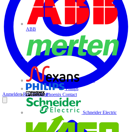
ABB
Merten
Nexans
Philips
Anmelden
Registrierung
Phoenix Contact
Schneider Electric