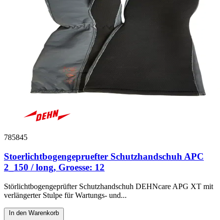
785845
Stoerlichtbogengepruefter Schutzhandschuh APC
2_150 / long, Groesse: 12
Störlichtbogengeprüfter Schutzhandschuh DEHNcare APG XT mit
verlängerter Stulpe für Wartungs- und...
In den Warenkorb