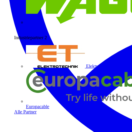
Wago
Industriepartner
2
Elektrotechnik ET
Europacable
Alle Partner