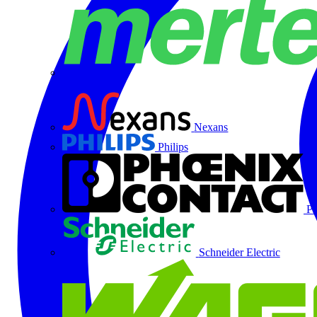
Merten
Nexans
Philips
Ph
Schneider Electric