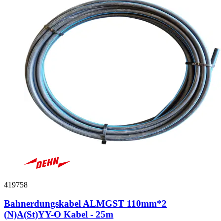
419758
Bahnerdungskabel ALMGST 110mm*2
(N)A(St)YY-O Kabel - 25m