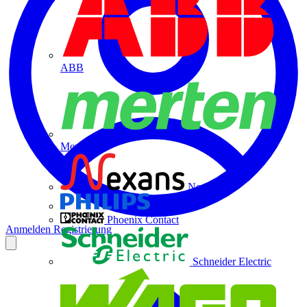
ABB
Merten
Nexans
Philips
Phoenix Contact
Anmelden
Registrierung
Schneider Electric