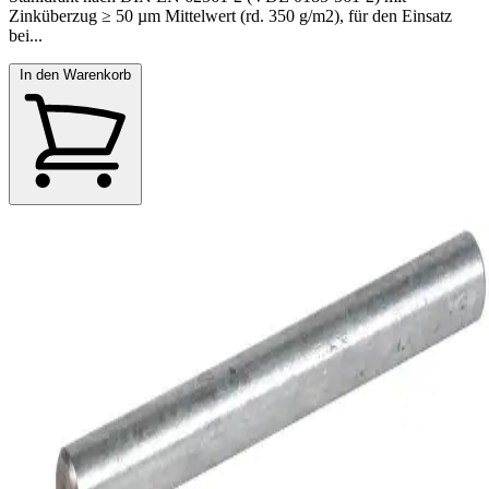
Zinküberzug ≥ 50 µm Mittelwert (rd. 350 g/m2), für den Einsatz
bei...
In den Warenkorb