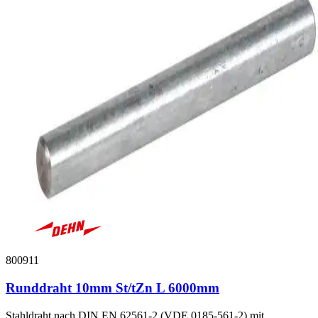
800911
Runddraht 10mm St/tZn L 6000mm
Stahldraht nach DIN EN 62561-2 (VDE 0185-561-2) mit