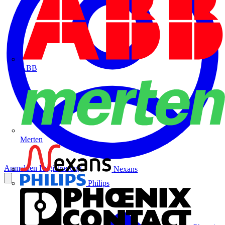
ABB
Merten
Anmelden
Registrierung
Nexans
Philips