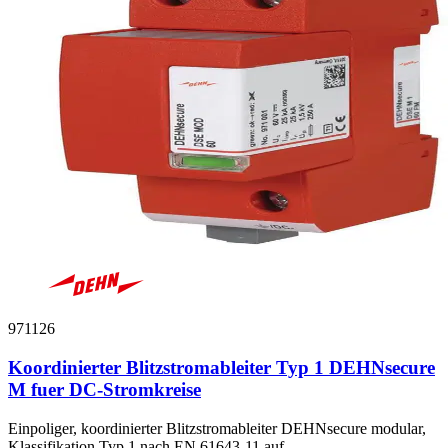
971126
Koordinierter Blitzstromableiter Typ 1 DEHNsecure
M fuer DC-Stromkreise
Einpoliger, koordinierter Blitzstromableiter DEHNsecure modular,
Klassifikation Typ 1 nach EN 61643-11 auf...