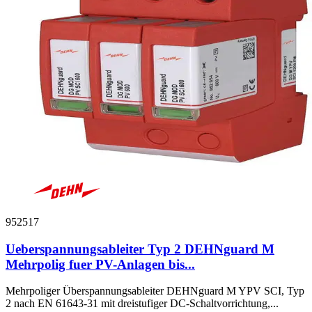
952517
Ueberspannungsableiter Typ 2 DEHNguard M
Mehrpolig fuer PV-Anlagen bis...
Mehrpoliger Überspannungsableiter DEHNguard M YPV SCI, Typ
2 nach EN 61643-31 mit dreistufiger DC-Schaltvorrichtung,...