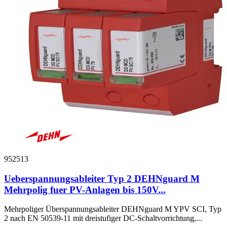
952513
Ueberspannungsableiter Typ 2 DEHNguard M
Mehrpolig fuer PV-Anlagen bis 150V...
Mehrpoliger Überspannungsableiter DEHNguard M YPV SCI, Typ
2 nach EN 50539-11 mit dreistufiger DC-Schaltvorrichtung,...