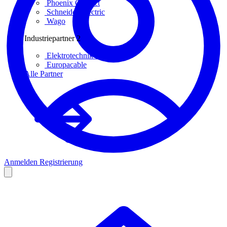
Phoenix Contact
Schneider Electric
Wago
Industriepartner
2
Elektrotechnik ET
Europacable
Alle Partner
Anmelden
Registrierung